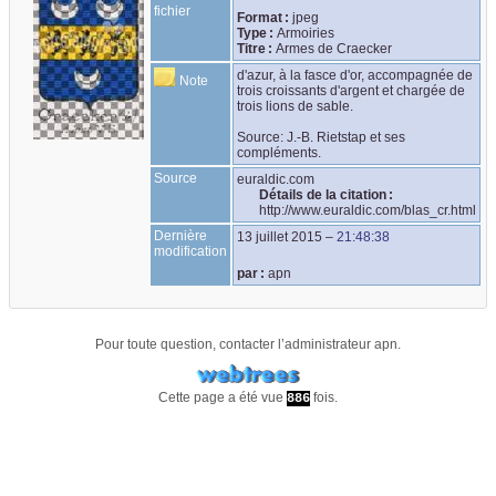
fichier
Format :
jpeg
Type :
Armoiries
Titre :
Armes de Craecker
d'azur, à la fasce d'or, accompagnée de 
Note
trois croissants d'argent et chargée de 
trois lions de sable.

Source: J.-B. Rietstap et ses 
compléments.
Source
euraldic.com
Détails de la citation :
http://www.euraldic.com/blas_cr.html
Dernière
13 juillet 2015
–
21:48:38
modification
par :
apn
Pour toute question, contacter l’administrateur
apn
.
Cette page a été vue
fois.
886