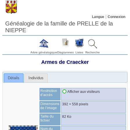
Langue
Connexion
Généalogie de la famille de PRELLE de la
NIEPPE
Arbre généalogique
Diagrammes
Listes
Recherche
Armes de Craecker
Détails
Individus
Restriction
Afficher aux visiteurs
d’accès
Dimensions
392 × 558 pixels
de l’image
Taille du
82 Ko
fichier
Nom du