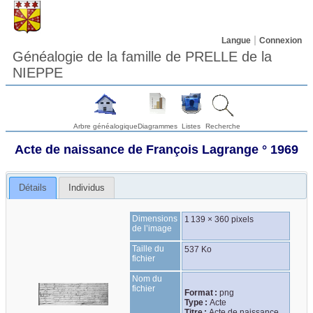
Langue
Connexion
Généalogie de la famille de PRELLE de la
NIEPPE
Arbre généalogique
Diagrammes
Listes
Recherche
Acte de naissance de François Lagrange ° 1969
Détails
Individus
Dimensions
1 139 × 360 pixels
de l’image
Taille du
537 Ko
fichier
Nom du
fichier
Format :
png
Type :
Acte
Titre :
Acte de naissance