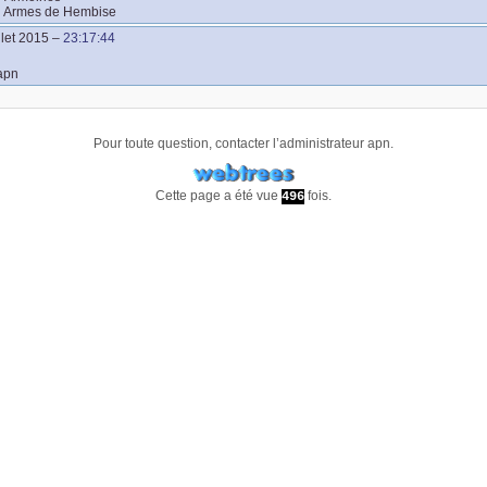
:
Armes de Hembise
llet 2015
–
23:17:44
apn
Pour toute question, contacter l’administrateur
apn
.
Cette page a été vue
fois.
496