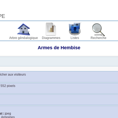
PE
Arbre généalogique
Diagrammes
Listes
Recherche
Armes de Hembise
ficher aux visiteurs
 552 pixels
o
t :
jpeg
:
Armoiries