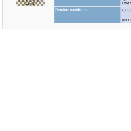
Titre 
Dernière modification
13 jui
par :