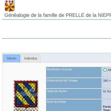
Généalogie de la famille de PRELLE de la NIEP
Détails
Individus
Restriction d’accès
Af
Dimensions de l’image
380 ×
Taille du fichier
91 K
Nom du fichier
Forma
Type 