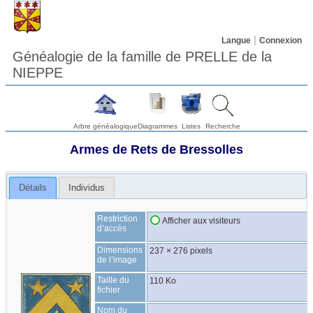
Langue
Connexion
Généalogie de la famille de PRELLE de la
NIEPPE
Arbre généalogique
Diagrammes
Listes
Recherche
Armes de Rets de Bressolles
Détails
Individus
Restriction
Afficher aux visiteurs
d’accès
Dimensions
237 × 276 pixels
de l’image
Taille du
110 Ko
fichier
Nom du