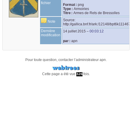
fichier
Format :
png
Type :
Armoiries
Titre :
Armes de Rets de Bressolles
Source: 
Note
http://gallica.bnf.fr/ark:/12148/bpt6k111
Dernière
14 juillet 2015
–
00:03:12
modification
par :
apn
Pour toute question, contacter l’administrateur
apn
.
Cette page a été vue
fois.
326