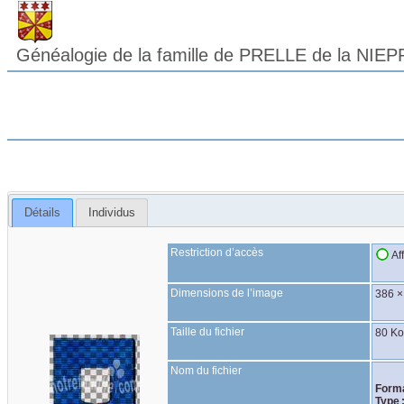
Généalogie de la famille de PRELLE de la NIEP
Détails
Individus
Restriction d’accès
Af
Dimensions de l’image
386 ×
Taille du fichier
80 K
Nom du fichier
Forma
Type 