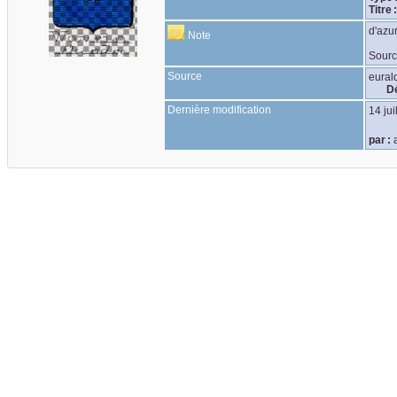
Titre 
d'azu
Note
Sourc
Source
eural
Dé
Dernière modification
14 jui
par :