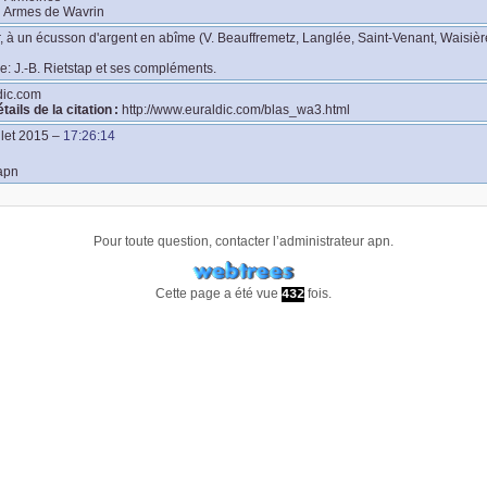
:
Armes de Wavrin
r, à un écusson d'argent en abîme (V. Beauffremetz, Langlée, Saint-Venant, Waisière
e: J.-B. Rietstap et ses compléments.
dic.com
tails de la citation :
http://www.euraldic.com/blas_wa3.html
llet 2015
–
17:26:14
apn
Pour toute question, contacter l’administrateur
apn
.
Cette page a été vue
fois.
432