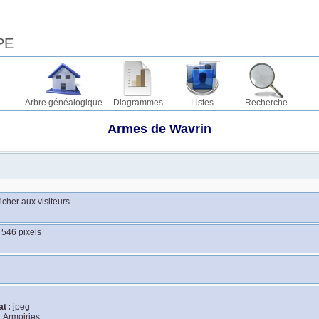
PE
Arbre généalogique
Diagrammes
Listes
Recherche
Armes de Wavrin
ficher aux visiteurs
 546 pixels
o
t :
jpeg
:
Armoiries