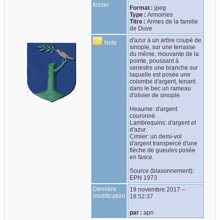
fichier
Format :
jpeg
Type :
Armoiries
Titre :
Armes de la famille
de Duve
d'azur à un arbre coupé de 
Note
sinople, sur une terrasse 
du même, mouvante de la 
pointe, poussant à 
senestre une branche sur 
laquelle est posée une 
colombe d'argent, tenant 
dans le bec un rameau 
d'olivier de sinople.

Heaume: d'argent 
couronné.

Lambrequins: d'argent et 
d'azur.

Cimier: un demi-vol 
d'argent transpercé d'une 
flèche de gueules posée 
en fasce.

Source (blasonnement): 
EPN 1973
Dernière
19 novembre 2017
–
modification
18:52:37
par :
apn