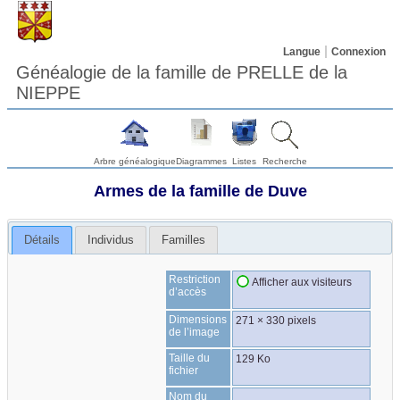
Langue
Connexion
Généalogie de la famille de PRELLE de la
NIEPPE
Arbre généalogique
Diagrammes
Listes
Recherche
Armes de la famille de Duve
Détails
Individus
Familles
Restriction
Afficher aux visiteurs
d’accès
Dimensions
271 × 330 pixels
de l’image
Taille du
129 Ko
fichier
Nom du