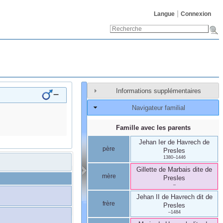
Langue
Connexion
Informations supplémentaires
–
Navigateur familial
Famille avec les parents
Jehan Ier
de Havrech
de
père
Presles
1380
–
1446
Gillette
de Marbais
dite de
mère
Presles
–
Jehan II
de Havrech
dit de
frère
Presles
–
1484