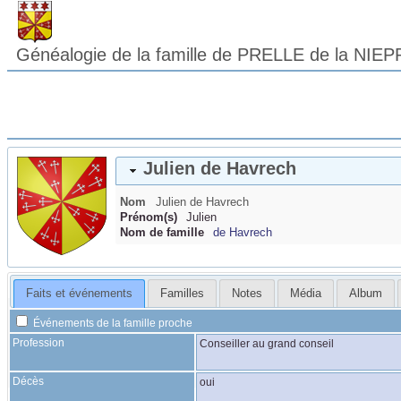
Généalogie de la famille de PRELLE de la NIEP
Julien
de Havrech
Nom
Julien
de Havrech
Prénom(s)
Julien
Nom de famille
de Havrech
Faits et événements
Familles
Notes
Média
Album
Événements de la famille proche
Profession
Conseiller au grand conseil
Décès
oui