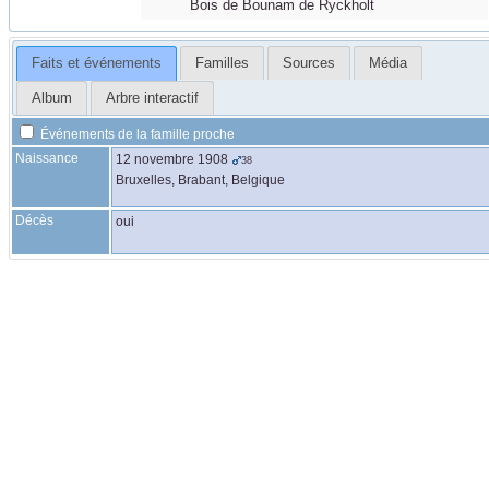
Bois de Bounam de Ryckholt
Faits et événements
Familles
Sources
Média
Album
Arbre interactif
Événements de la famille proche
Naissance
12 novembre 1908
38
Bruxelles, Brabant, Belgique
Décès
oui