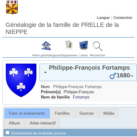
Langue
Connexion
Généalogie de la famille de PRELLE de la
NIEPPE
Arbre généalogique
Diagrammes
Listes
Recherche
Philippe-François
Fortamps
1680
–
Nom
Philippe-François
Fortamps
Prénom(s)
Philippe-François
Nom de famille
Fortamps
Faits et événements
Familles
Sources
Média
Album
Arbre interactif
Événements de la famille proche