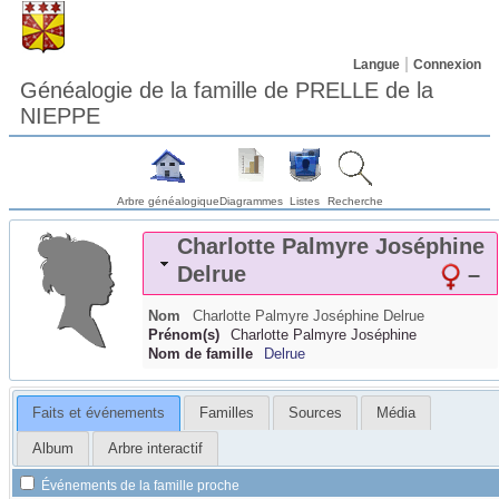
Langue
Connexion
Généalogie de la famille de PRELLE de la
NIEPPE
Arbre généalogique
Diagrammes
Listes
Recherche
Charlotte Palmyre Joséphine
Delrue
–
Nom
Charlotte Palmyre Joséphine
Delrue
Prénom(s)
Charlotte Palmyre Joséphine
Nom de famille
Delrue
Faits et événements
Familles
Sources
Média
Album
Arbre interactif
Événements de la famille proche