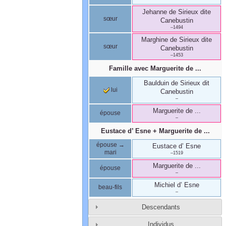
Jehanne
de Sirieux
dite
sœur
Canebustin
–
1494
Marghine
de Sirieux
dite
sœur
Canebustin
–
1453
Famille avec
Marguerite
de ...
Baulduin
de Sirieux
dit
lui
Canebustin
–
Marguerite
de ...
épouse
–
Eustace
d’ Esne
+
Marguerite
de ...
épouse →
Eustace
d’ Esne
mari
–
1519
Marguerite
de ...
épouse
–
Michiel
d’ Esne
beau-fils
–
Descendants
Individus