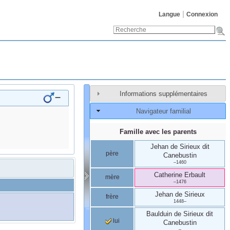
Langue
Connexion
Informations supplémentaires
–
Navigateur familial
Famille avec les parents
Jehan
de Sirieux
dit
père
Canebustin
–
1460
Catherine
Erbault
mère
–
1476
Jehan
de Sirieux
frère
1448
–
Baulduin
de Sirieux
dit
lui
Canebustin
–