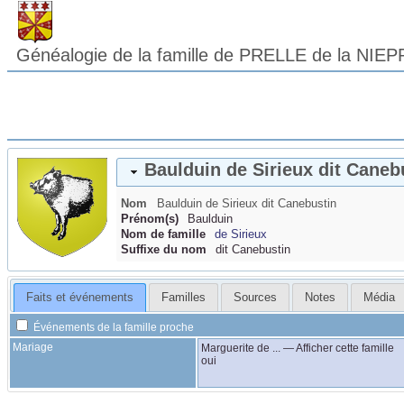
Généalogie de la famille de PRELLE de la NIEP
Baulduin
de Sirieux
dit Caneb
Nom
Baulduin
de Sirieux
dit Canebustin
Prénom(s)
Baulduin
Nom de famille
de Sirieux
Suffixe du nom
dit Canebustin
Faits et événements
Familles
Sources
Notes
Média
Événements de la famille proche
Mariage
Marguerite
de ...
—
Afficher cette famille
oui