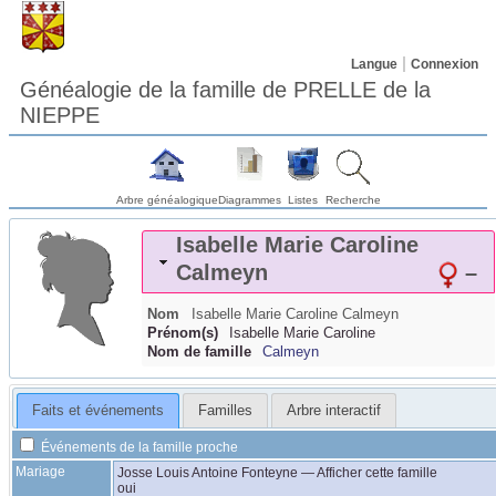
Langue
Connexion
Généalogie de la famille de PRELLE de la
NIEPPE
Arbre généalogique
Diagrammes
Listes
Recherche
Isabelle Marie Caroline
Calmeyn
–
Nom
Isabelle Marie Caroline
Calmeyn
Prénom(s)
Isabelle Marie Caroline
Nom de famille
Calmeyn
Faits et événements
Familles
Arbre interactif
Événements de la famille proche
Mariage
Josse Louis Antoine
Fonteyne
—
Afficher cette famille
oui