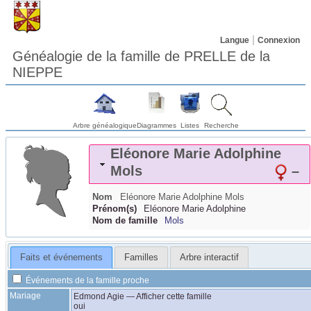
Langue
Connexion
Généalogie de la famille de PRELLE de la
NIEPPE
Arbre généalogique
Diagrammes
Listes
Recherche
Eléonore Marie Adolphine
Mols
–
Nom
Eléonore Marie Adolphine
Mols
Prénom(s)
Eléonore Marie Adolphine
Nom de famille
Mols
Faits et événements
Familles
Arbre interactif
Événements de la famille proche
Mariage
Edmond
Agie
—
Afficher cette famille
oui