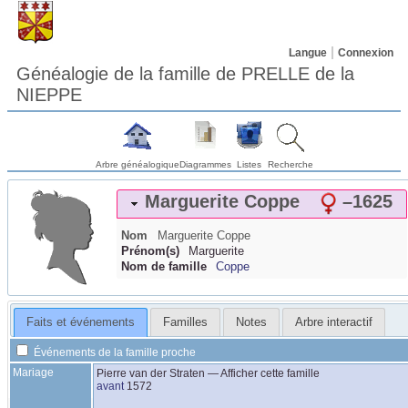
Langue
Connexion
Généalogie de la famille de PRELLE de la
NIEPPE
Arbre généalogique
Diagrammes
Listes
Recherche
Marguerite
Coppe
–
1625
Nom
Marguerite
Coppe
Prénom(s)
Marguerite
Nom de famille
Coppe
Faits et événements
Familles
Notes
Arbre interactif
Événements de la famille proche
Mariage
Pierre
van der Straten
—
Afficher cette famille
avant
1572