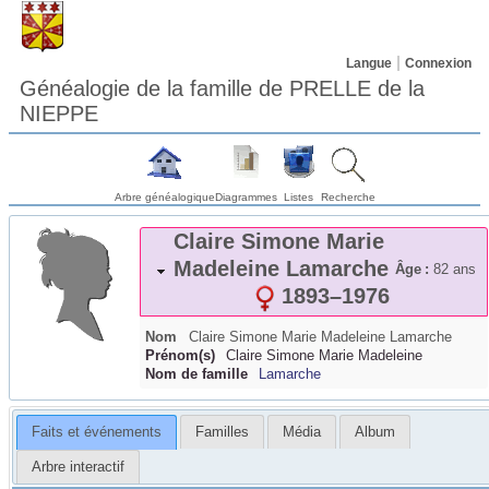
Langue
Connexion
Généalogie de la famille de PRELLE de la
NIEPPE
Arbre généalogique
Diagrammes
Listes
Recherche
Claire Simone Marie
Madeleine
Lamarche
Âge :
82 ans
1893
–
1976
Nom
Claire Simone Marie Madeleine
Lamarche
Prénom(s)
Claire Simone Marie Madeleine
Nom de famille
Lamarche
Faits et événements
Familles
Média
Album
Arbre interactif