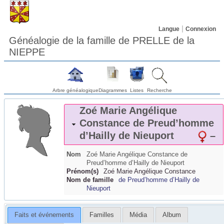
Langue
Connexion
Généalogie de la famille de PRELLE de la
NIEPPE
Arbre généalogique
Diagrammes
Listes
Recherche
Zoé Marie Angélique
Constance
de Preud’homme
d’Hailly de Nieuport
–
Nom
Zoé Marie Angélique Constance
de
Preud’homme d’Hailly de Nieuport
Prénom(s)
Zoé Marie Angélique Constance
Nom de famille
de Preud’homme d’Hailly de
Nieuport
Faits et événements
Familles
Média
Album