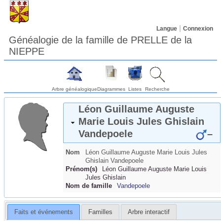
Langue
Connexion
Généalogie de la famille de PRELLE de la
NIEPPE
Arbre généalogique
Diagrammes
Listes
Recherche
Léon Guillaume Auguste
Marie Louis Jules Ghislain
Vandepoele
–
Nom
Léon Guillaume Auguste Marie Louis Jules
Ghislain
Vandepoele
Prénom(s)
Léon Guillaume Auguste Marie Louis
Jules Ghislain
Nom de famille
Vandepoele
Faits et événements
Familles
Arbre interactif