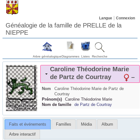
Langue
Connexion
Généalogie de la famille de PRELLE de la
NIEPPE
Arbre généalogique
Diagrammes
Listes
Recherche
Caroline Théodorine Marie
de Partz de Courtray
–
Nom
Caroline Théodorine Marie
de Partz de
Courtray
Prénom(s)
Caroline Théodorine Marie
Nom de famille
de Partz de Courtray
Faits et événements
Familles
Média
Album
Arbre interactif