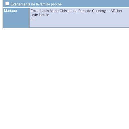
Événements de la famille proche
Mariage
Emile Louis Marie Ghislain
de Partz de Courtray
—
Afficher
cette famille
oui