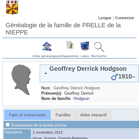
Langue
Connexion
Généalogie de la famille de PRELLE de la
NIEPPE
Arbre généalogique
Diagrammes
Listes
Recherche
Geoffrey Derrick
Hodgson
1910
–
Nom
Geoffrey Derrick
Hodgson
Prénom(s)
Geoffrey Derrick
Nom de famille
Hodgson
Faits et événements
Familles
Arbre interactif
Événements de la famille proche
Naissance
2 novembre 1910
Hove, Sussex, Grande-Bretagne