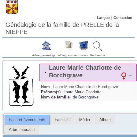
Langue
Connexion
Généalogie de la famille de PRELLE de la
NIEPPE
Arbre généalogique
Diagrammes
Listes
Recherche
Laure Marie Charlotte
de
Borchgrave
–
Nom
Laure Marie Charlotte
de Borchgrave
Prénom(s)
Laure Marie Charlotte
Nom de famille
de Borchgrave
Faits et événements
Familles
Média
Album
Arbre interactif