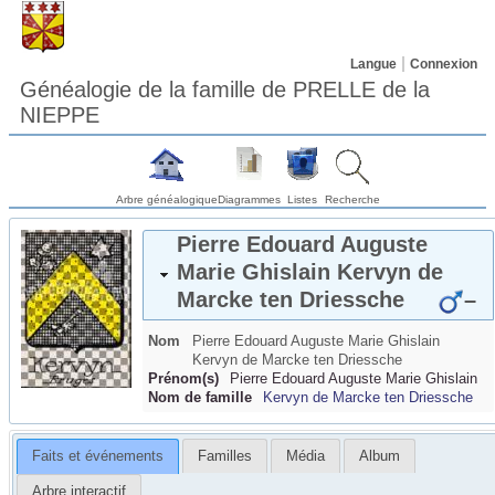
Langue
Connexion
Généalogie de la famille de PRELLE de la
NIEPPE
Arbre généalogique
Diagrammes
Listes
Recherche
Pierre Edouard Auguste
Marie Ghislain
Kervyn de
Marcke ten Driessche
–
Nom
Pierre Edouard Auguste Marie Ghislain
Kervyn de Marcke ten Driessche
Prénom(s)
Pierre Edouard Auguste Marie Ghislain
Nom de famille
Kervyn de Marcke ten Driessche
Faits et événements
Familles
Média
Album
Arbre interactif