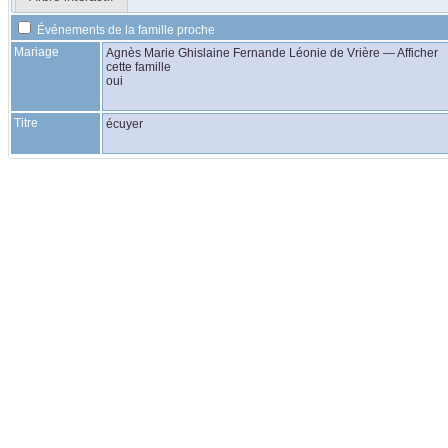
Événements de la famille proche
Mariage
Agnès Marie Ghislaine Fernande Léonie
de Vrière
—
Afficher
cette famille
oui
Titre
écuyer