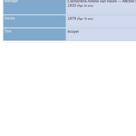
Mariage
Clémentine Amélie
van Havre
—
Afficher 
1833
(Âge 24 ans)
Décès
1879
(Âge 70 ans)
Titre
écuyer