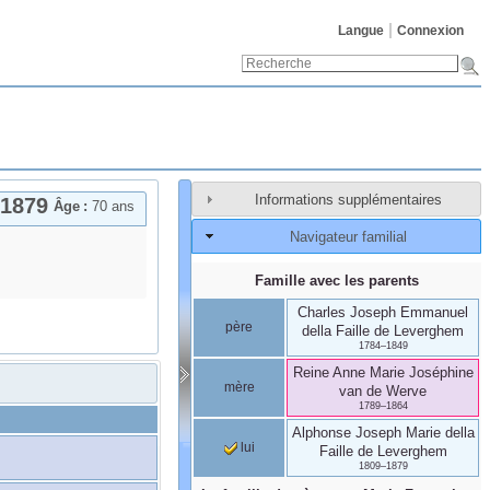
Langue
Connexion
Informations supplémentaires
1879
Âge :
70 ans
Navigateur familial
Famille avec les parents
Charles Joseph Emmanuel
père
della Faille de Leverghem
1784
–
1849
Reine Anne Marie Joséphine
mère
van de Werve
1789
–
1864
Alphonse Joseph Marie
della
lui
Faille de Leverghem
1809
–
1879