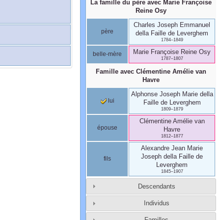
La famille du père avec
Marie Françoise
Reine
Osy
Charles Joseph Emmanuel
père
della Faille de Leverghem
1784
–
1849
Marie Françoise Reine
Osy
belle-mère
1787
–
1807
Famille avec
Clémentine Amélie
van
Havre
Alphonse Joseph Marie
della
lui
Faille de Leverghem
1809
–
1879
Clémentine Amélie
van
épouse
Havre
1812
–
1877
Alexandre Jean Marie
Joseph
della Faille de
fils
Leverghem
1845
–
1907
Descendants
Individus
Familles