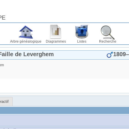
PE
Arbre généalogique
Diagrammes
Listes
Recherche
 Faille de Leverghem
1809
–
hem
ractif