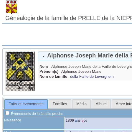
Généalogie de la famille de PRELLE de la NIEP
Alphonse Joseph Marie
della
Nom
Alphonse Joseph Marie
della Faille de Leverg
Prénom(s)
Alphonse Joseph Marie
Nom de famille
della Faille de Leverghem
Faits et événements
Familles
Média
Album
Arbre inte
Événements de la famille proche
Naissance
1809
25
20