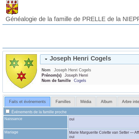
Généalogie de la famille de PRELLE de la NIEP
Joseph Henri
Cogels
Nom
Joseph Henri
Cogels
Prénom(s)
Joseph Henri
Nom de famille
Cogels
Faits et événements
Familles
Média
Album
Arbre inte
Événements de la famille proche
Naissance
oui
Mariage
Marie Marguerite Colette
van Setter
—
Aff
oui