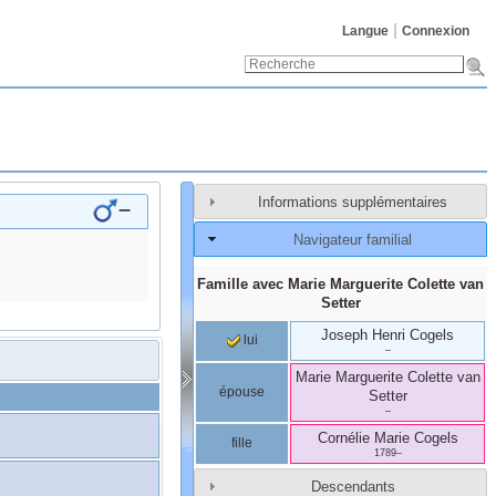
Langue
Connexion
Informations supplémentaires
–
Navigateur familial
Famille avec
Marie Marguerite Colette
van
Setter
Joseph Henri
Cogels
lui
–
Marie Marguerite Colette
van
épouse
Setter
–
Cornélie Marie
Cogels
fille
1789
–
Descendants