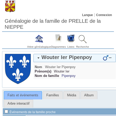
Langue
Connexion
Généalogie de la famille de PRELLE de la
NIEPPE
Arbre généalogique
Diagrammes
Listes
Recherche
Wouter Ier
Pipenpoy
–
Nom
Wouter Ier
Pipenpoy
Prénom(s)
Wouter Ier
Nom de famille
Pipenpoy
Faits et événements
Familles
Média
Album
Arbre interactif
Événements de la famille proche