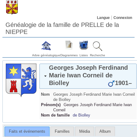
Langue
Connexion
Généalogie de la famille de PRELLE de la
NIEPPE
Arbre généalogique
Diagrammes
Listes
Recherche
Georges Joseph Ferdinand
Marie Iwan Corneil
de
Biolley
1901
–
Nom
Georges Joseph Ferdinand Marie Iwan Corneil
de Biolley
Prénom(s)
Georges Joseph Ferdinand Marie Iwan
Corneil
Nom de famille
de Biolley
Faits et événements
Familles
Média
Album