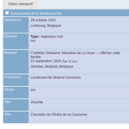
Arbre interactif
Événements de la famille proche
Naissance
28 octobre 1901
Limbourg, Belgique
Diplôme
Type :
Ingénieur civil
oui
Mariage
Clothilde Ghislaine Valentine
de Le Hoye
—
Afficher cette
famille
22 septembre 1926
(Âge 24 ans)
Overijse, Brabant, Belgique
Profession
Lieutenant de réserve honoraire
Décès
oui
Titre
Vicomte
Titre
Chevalier de l'Ordre de la Couronne