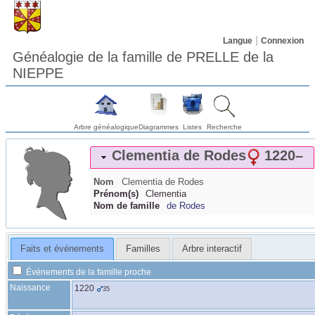
Langue
Connexion
Généalogie de la famille de PRELLE de la
NIEPPE
Arbre généalogique
Diagrammes
Listes
Recherche
Clementia
de Rodes
1220
–
Nom
Clementia
de Rodes
Prénom(s)
Clementia
Nom de famille
de Rodes
Faits et événements
Familles
Arbre interactif
Événements de la famille proche
Naissance
1220
35