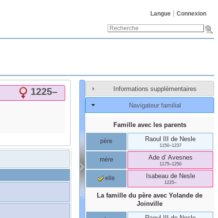
Langue
Connexion
Informations supplémentaires
1225
–
Navigateur familial
Famille avec les parents
Raoul III
de Nesle
père
1150
–
1237
Ade
d’ Avesnes
mère
1175
–
1250
Isabeau
de Nesle
elle
1225
–
La famille du père avec
Yolande
de
Joinville
Raoul III
de Nesle