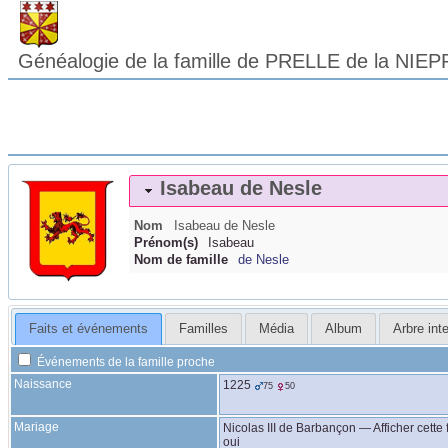
Généalogie de la famille de PRELLE de la NIEP
Isabeau
de Nesle
Nom
Isabeau
de Nesle
Prénom(s)
Isabeau
Nom de famille
de Nesle
Faits et événements
Familles
Média
Album
Arbre inte
Événements de la famille proche
Naissance
1225
75
50
Mariage
Nicolas III
de Barbançon
—
Afficher cette 
oui