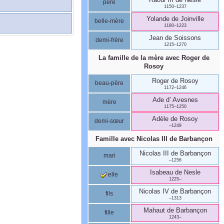
père
1150
–
1237
Yolande
de Joinville
belle-mère
1180
–
1223
Jean
de Soissons
demi-frère
1215
–
1270
La famille de la mère avec
Roger
de
Rosoy
Roger
de Rosoy
beau-père
1172
–
1246
Ade
d’ Avesnes
mère
1175
–
1250
Adèle
de Rosoy
demi-sœur
–
1249
Famille avec
Nicolas III
de Barbançon
Nicolas III
de Barbançon
mari
–
1256
Isabeau
de Nesle
elle
1225
–
Nicolas IV
de Barbançon
fils
–
1313
Mahaut
de Barbançon
fille
1243
–