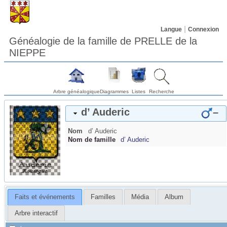
Langue
Connexion
Généalogie de la famille de PRELLE de la
NIEPPE
Arbre généalogique
Diagrammes
Listes
Recherche
d’ Auderic
–
Nom
d’ Auderic
Nom de famille
d’ Auderic
Faits et événements
Familles
Média
Album
Arbre interactif