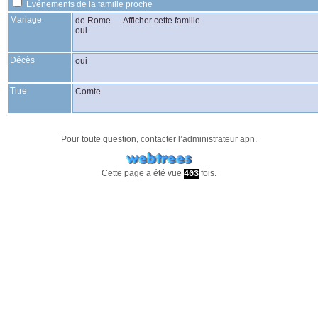
Événements de la famille proche
Mariage
de Rome
—
Afficher cette famille
oui
Décès
oui
Titre
Comte
Pour toute question, contacter l’administrateur
apn
.
Cette page a été vue
fois.
403