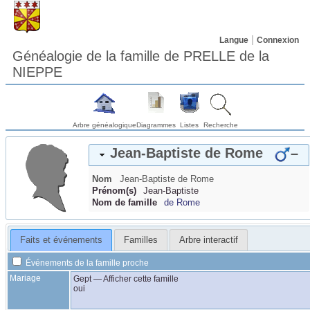
Langue
Connexion
Généalogie de la famille de PRELLE de la
NIEPPE
Arbre généalogique
Diagrammes
Listes
Recherche
Jean-Baptiste
de Rome
–
Nom
Jean-Baptiste
de Rome
Prénom(s)
Jean-Baptiste
Nom de famille
de Rome
Faits et événements
Familles
Arbre interactif
Événements de la famille proche
Mariage
Gept
—
Afficher cette famille
oui