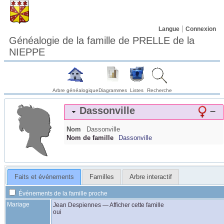
Langue
Connexion
Généalogie de la famille de PRELLE de la
NIEPPE
Arbre généalogique
Diagrammes
Listes
Recherche
Dassonville
–
Nom
Dassonville
Nom de famille
Dassonville
Faits et événements
Familles
Arbre interactif
Événements de la famille proche
Mariage
Jean
Despiennes
—
Afficher cette famille
oui