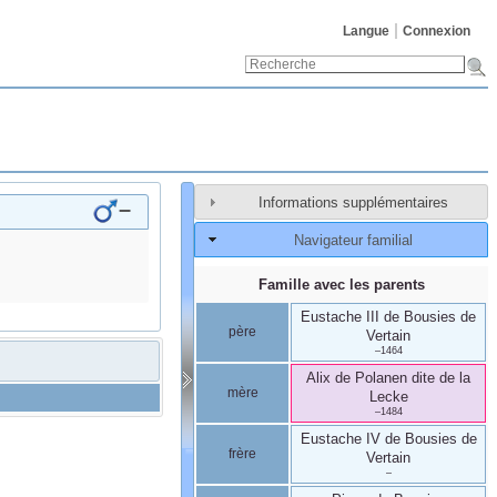
Langue
Connexion
Informations supplémentaires
–
Navigateur familial
Famille avec les parents
Eustache III
de Bousies
de
père
Vertain
–
1464
Alix
de Polanen
dite de la
mère
Lecke
–
1484
Eustache IV
de Bousies
de
frère
Vertain
–