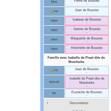
Pierre
de Bousies
frère
–
Jean
de Bousies
lui
–
Isabeau
de Bousies
sœur
–
Jeanne
de Bousies
sœur
–
Marguerite
de Bousies
sœur
–
Antoinette
de Bousies
sœur
–
Famille avec
Isabelle
de Praet
dite de
Moerkerke
Jean
de Bousies
lui
–
Isabelle
de Praet
dite de
épouse
Moerkerke
–
Eustache
de Bousies
fils
–
Descendants