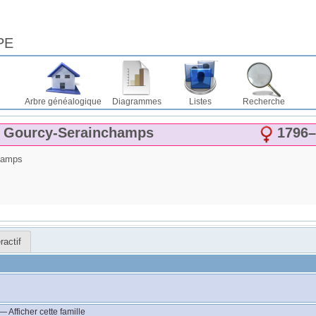
PE
Arbre généalogique
Diagrammes
Listes
Recherche
 Gourcy-Serainchamps
1796
–
hamps
ractif
—
Afficher cette famille