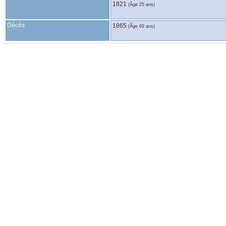
1821
(Âge 25 ans)
Décès
1865
(Âge 69 ans)