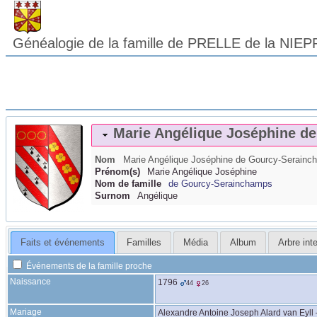
Généalogie de la famille de PRELLE de la NIEP
Marie Angélique Joséphine
de
Nom
Marie Angélique Joséphine
de Gourcy-Serainc
Prénom(s)
Marie Angélique Joséphine
Nom de famille
de Gourcy-Serainchamps
Surnom
Angélique
Faits et événements
Familles
Média
Album
Arbre inte
Événements de la famille proche
Naissance
1796
44
26
Mariage
Alexandre Antoine Joseph Alard
van Eyll