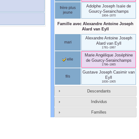
Adolphe Joseph Isaïe
de
frère plus
Gourcy-Serainchamps
jeune
1804
–
1870
Famille avec
Alexandre Antoine Joseph
Alard
van Eyll
Alexandre Antoine Joseph
mari
Alard
van Eyll
1781
–
1867
Marie Angélique Joséphine
elle
de Gourcy-Serainchamps
1796
–
1865
Gustave Joseph Casimir
van
fils
Eyll
1830
–
1905
Descendants
Individus
Familles