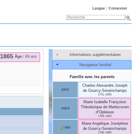
Langue
Connexion
Informations supplémentaires
1865
Âge :
69 ans
Navigateur familial
Famille avec les parents
Charles Alexandre Joseph
père
de Gourcy-Serainchamps
1751
–
1806
Marie Isabelle Françoise
Théodorique
de Mettecoven
mère
d’Opleeuw
1769
–
1820
Marie Angélique Joséphine
elle
de Gourcy-Serainchamps
1796
–
1865