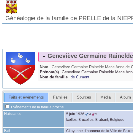
Généalogie de la famille de PRELLE de la NIEP
Geneviève Germaine Raineld
Nom
Geneviève Germaine Rainelde Marie Anne
de 
Prénom(s)
Geneviève Germaine Rainelde Marie Ann
Nom de famille
de Cumont
Faits et événements
Familles
Sources
Média
Album
Événements de la famille proche
Naissance
5 juin 1936
34
24
Ixelles, Bruxelles, Brabant, Belgique
Fait
Citoyenne d’honneur de la Ville de Bruxe