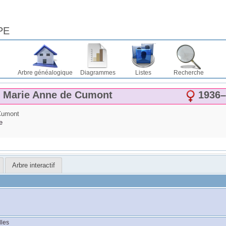
PE
Arbre généalogique
Diagrammes
Listes
Recherche
e Marie Anne
de Cumont
1936
–
Cumont
e
Arbre interactif
lles