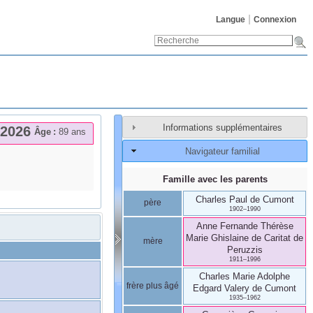
Langue
Connexion
Informations supplémentaires
2026
Âge :
89 ans
Navigateur familial
Famille avec les parents
Charles Paul
de Cumont
père
1902
–
1990
Anne Fernande Thérèse
Marie Ghislaine
de Caritat de
mère
Peruzzis
1911
–
1996
Charles Marie Adolphe
frère plus âgé
Edgard Valery
de Cumont
1935
–
1962