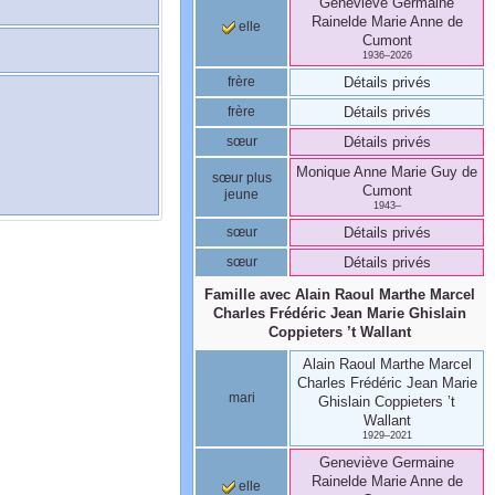
Geneviève Germaine
Rainelde Marie Anne
de
elle
Cumont
1936
–
2026
frère
Détails privés
frère
Détails privés
sœur
Détails privés
Monique Anne Marie Guy
de
sœur plus
Cumont
jeune
1943
–
sœur
Détails privés
sœur
Détails privés
Famille avec
Alain Raoul Marthe Marcel
Charles Frédéric Jean Marie Ghislain
Coppieters ’t Wallant
Alain Raoul Marthe Marcel
Charles Frédéric Jean Marie
mari
Ghislain
Coppieters ’t
Wallant
1929
–
2021
Geneviève Germaine
Rainelde Marie Anne
de
elle