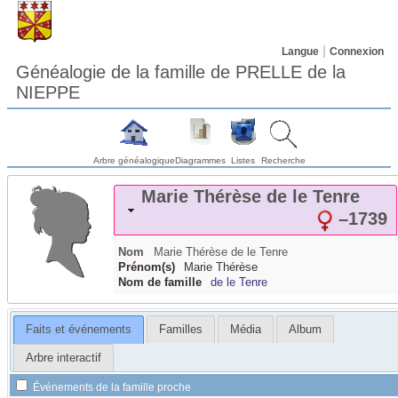
Langue
Connexion
Généalogie de la famille de PRELLE de la
NIEPPE
Arbre généalogique
Diagrammes
Listes
Recherche
Marie Thérèse
de le Tenre
–
1739
Nom
Marie Thérèse
de le Tenre
Prénom(s)
Marie Thérèse
Nom de famille
de le Tenre
Faits et événements
Familles
Média
Album
Arbre interactif
Événements de la famille proche