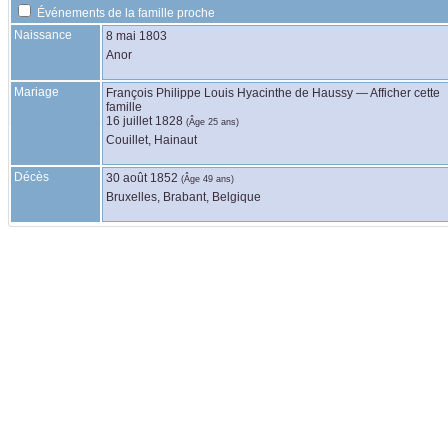
Événements de la famille proche
Naissance
8 mai 1803
Anor
Mariage
François Philippe Louis Hyacinthe
de Haussy
—
Afficher cette
famille
16 juillet 1828
(Âge 25 ans)
Couillet, Hainaut
Décès
30 août 1852
(Âge 49 ans)
Bruxelles, Brabant, Belgique