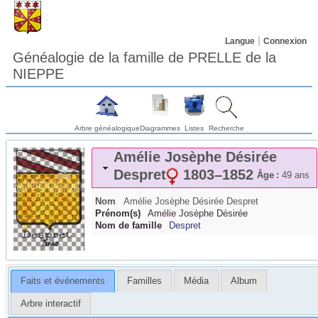
Langue
Connexion
Généalogie de la famille de PRELLE de la
NIEPPE
Arbre généalogique
Diagrammes
Listes
Recherche
Amélie Josèphe Désirée
Despret
1803
–
1852
Âge :
49 ans
Nom
Amélie Josèphe Désirée
Despret
Prénom(s)
Amélie Josèphe Désirée
Nom de famille
Despret
Faits et événements
Familles
Média
Album
Arbre interactif