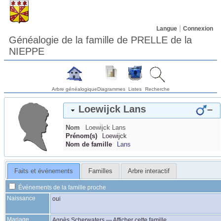
Langue
Connexion
Généalogie de la famille de PRELLE de la
NIEPPE
Arbre généalogique
Diagrammes
Listes
Recherche
Loewijck
Lans
–
Nom
Loewijck
Lans
Prénom(s)
Loewijck
Nom de famille
Lans
Faits et événements
Familles
Arbre interactif
Événements de la famille proche
Naissance
oui
Mariage
Agnès
Scherwaters
—
Afficher cette famille