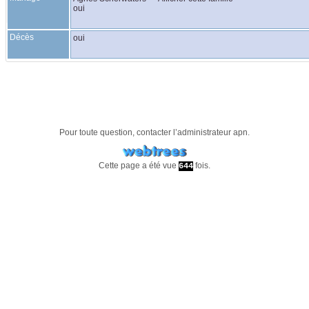
oui
Décès
oui
Pour toute question, contacter l’administrateur
apn
.
Cette page a été vue
fois.
644