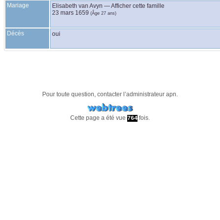
Mariage
Elisabeth
van Avyn
—
Afficher cette famille
23 mars 1659
(Âge 27 ans)
Décès
oui
Pour toute question, contacter l’administrateur
apn
.
Cette page a été vue
fois.
764