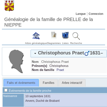
Langue
Connexion
Généalogie de la famille de PRELLE de la
NIEPPE
Arbre généalogique
Diagrammes
Listes
Recherche
Christophorus
Praet
1631
–
Nom
Christophorus
Praet
Prénom(s)
Christophorus
Nom de famille
Praet
Faits et événements
Familles
Arbre interactif
Événements de la famille proche
Naissance
10 septembre 1631
Anvers, Duché de Brabant