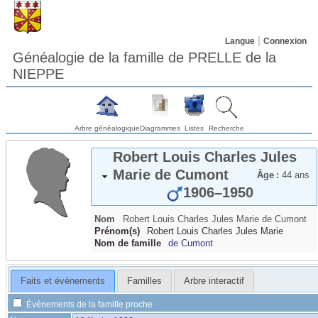
Langue
Connexion
Généalogie de la famille de PRELLE de la
NIEPPE
Arbre généalogique
Diagrammes
Listes
Recherche
Robert Louis Charles Jules
Marie
de Cumont
Âge :
44 ans
1906
–
1950
Nom
Robert Louis Charles Jules Marie
de Cumont
Prénom(s)
Robert Louis Charles Jules Marie
Nom de famille
de Cumont
Faits et événements
Familles
Arbre interactif
Événements de la famille proche