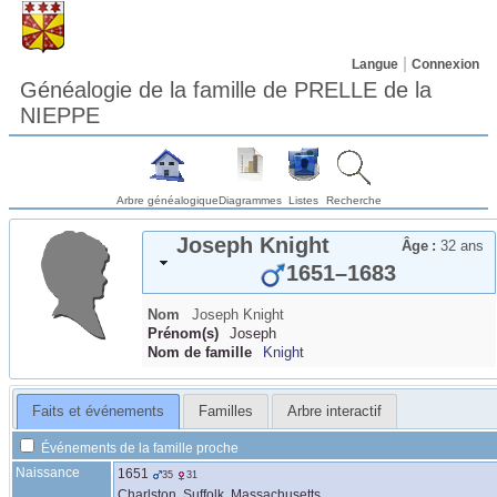
Langue
Connexion
Généalogie de la famille de PRELLE de la
NIEPPE
Arbre généalogique
Diagrammes
Listes
Recherche
Joseph
Knight
Âge :
32 ans
1651
–
1683
Nom
Joseph
Knight
Prénom(s)
Joseph
Nom de famille
Knight
Faits et événements
Familles
Arbre interactif
Événements de la famille proche
Naissance
1651
35
31
Charlston, Suffolk, Massachusetts