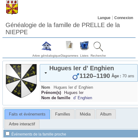
Langue
Connexion
Généalogie de la famille de PRELLE de la
NIEPPE
Arbre généalogique
Diagrammes
Listes
Recherche
Hugues Ier
d’ Enghien
1120
–
1190
Âge :
70 ans
Nom
Hugues Ier
d’ Enghien
Prénom(s)
Hugues Ier
Nom de famille
d’ Enghien
Faits et événements
Familles
Média
Album
Arbre interactif
Événements de la famille proche