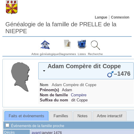
Langue
Connexion
Généalogie de la famille de PRELLE de la
NIEPPE
Arbre généalogique
Diagrammes
Listes
Recherche
Adam
Compère
dit Coppe
–
1476
Nom
Adam
Compère
dit Coppe
Prénom(s)
Adam
Nom de famille
Compère
Suffixe du nom
dit Coppe
Faits et événements
Familles
Notes
Arbre interactif
Événements de la famille proche
Décès
avant
janvier 1476