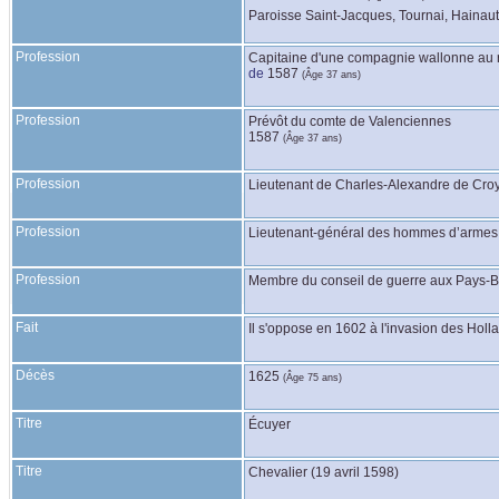
Paroisse Saint-Jacques, Tournai, Hainaut
Profession
Capitaine d'une compagnie wallonne au 
de
1587
(Âge 37 ans)
Profession
Prévôt du comte de Valenciennes
1587
(Âge 37 ans)
Profession
Lieutenant de Charles-Alexandre de Cro
Profession
Lieutenant-général des hommes d’armes
Profession
Membre du conseil de guerre aux Pays-
Fait
Il s'oppose en 1602 à l'invasion des Holl
Décès
1625
(Âge 75 ans)
Titre
Écuyer
Titre
Chevalier (19 avril 1598)