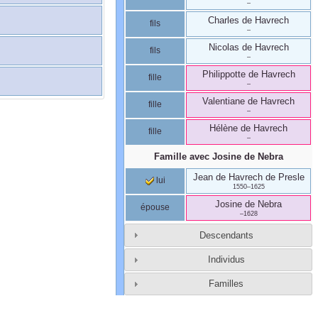
–
Charles
de Havrech
fils
–
Nicolas
de Havrech
fils
–
Philippotte
de Havrech
fille
–
Valentiane
de Havrech
fille
–
Hélène
de Havrech
fille
–
Famille avec
Josine
de Nebra
Jean
de Havrech
de Presle
lui
1550
–
1625
Josine
de Nebra
épouse
–
1628
Descendants
Individus
Familles