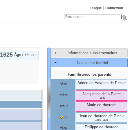
Langue
Connexion
Informations supplémentaires
1625
Âge :
75 ans
Navigateur familial
Famille avec les parents
Adrien
de Havrech
de Presle
père
–
Jacqueline
de la Pierre
mère
–
1589
Marie
de Havrech
sœur
–
Jean
de Havrech
de Presle
lui
1550
–
1625
Philippe
de Havrech
frère