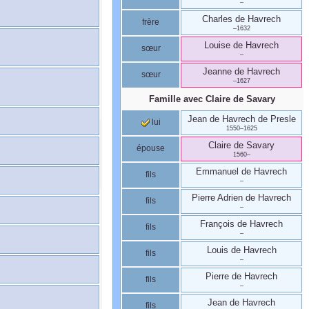
–
Charles
de Havrech
frère
–
1632
Louise
de Havrech
sœur
–
Jeanne
de Havrech
sœur
–
1627
Famille avec
Claire
de Savary
Jean
de Havrech
de Presle
lui
1550
–
1625
Claire
de Savary
épouse
1560
–
Emmanuel
de Havrech
fils
–
Pierre Adrien
de Havrech
fils
–
François
de Havrech
fils
–
Louis
de Havrech
fils
–
Pierre
de Havrech
fils
–
Jean
de Havrech
fils