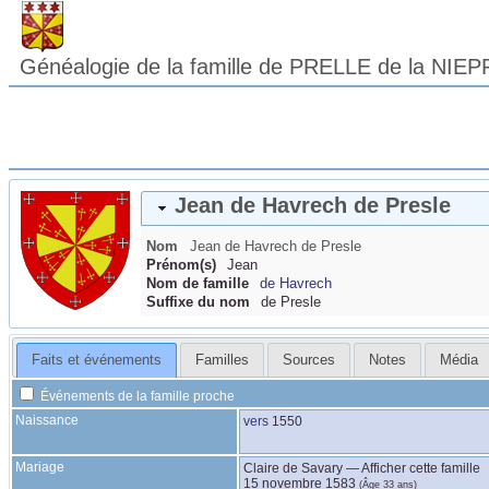
Généalogie de la famille de PRELLE de la NIEP
Jean
de Havrech
de Presle
Nom
Jean
de Havrech
de Presle
Prénom(s)
Jean
Nom de famille
de Havrech
Suffixe du nom
de Presle
Faits et événements
Familles
Sources
Notes
Média
Événements de la famille proche
Naissance
vers
1550
Mariage
Claire
de Savary
—
Afficher cette famille
15 novembre 1583
(Âge 33 ans)