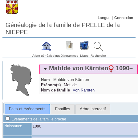
Langue
Connexion
Généalogie de la famille de PRELLE de la
NIEPPE
Arbre généalogique
Diagrammes
Listes
Recherche
Matilde
von Kärnten
1090
–
Nom
Matilde
von Kärnten
Prénom(s)
Matilde
Nom de famille
von Kärnten
Faits et événements
Familles
Arbre interactif
Événements de la famille proche
Naissance
1090