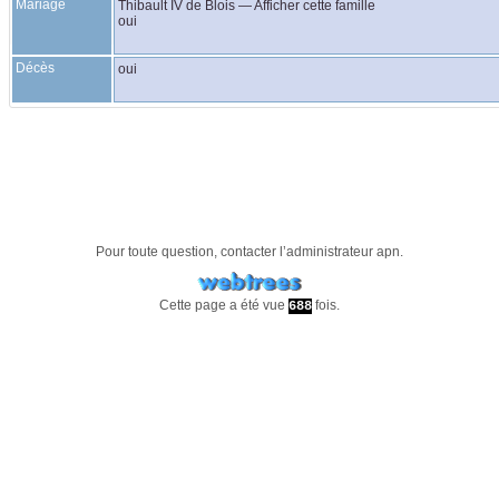
Mariage
Thibault IV
de Blois
—
Afficher cette famille
oui
Décès
oui
Pour toute question, contacter l’administrateur
apn
.
Cette page a été vue
fois.
688