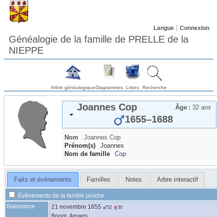
Langue
Connexion
Généalogie de la famille de PRELLE de la
NIEPPE
Arbre généalogique
Diagrammes
Listes
Recherche
Joannes
Cop
Âge :
32 ans
1655
–
1688
Nom
Joannes
Cop
Prénom(s)
Joannes
Nom de famille
Cop
Faits et événements
Familles
Notes
Arbre interactif
Événements de la famille proche
Naissance
21 novembre 1655
32
30
Boom, Anvers