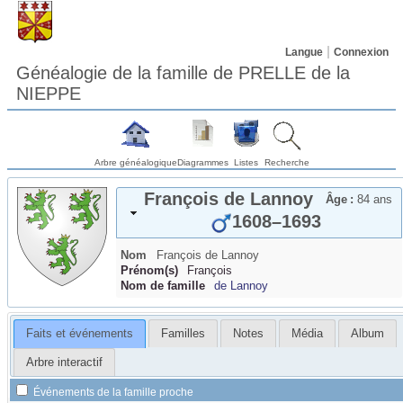
Langue
Connexion
Généalogie de la famille de PRELLE de la
NIEPPE
Arbre généalogique
Diagrammes
Listes
Recherche
François
de Lannoy
Âge :
84 ans
1608
–
1693
Nom
François
de Lannoy
Prénom(s)
François
Nom de famille
de Lannoy
Faits et événements
Familles
Notes
Média
Album
Arbre interactif
Événements de la famille proche