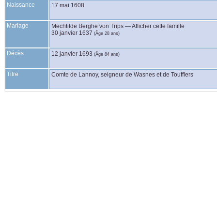
Naissance
17 mai 1608
Mariage
Mechtilde
Berghe von Trips
—
Afficher cette famille
30 janvier 1637
(Âge 28 ans)
Décès
12 janvier 1693
(Âge 84 ans)
Titre
Comte de Lannoy, seigneur de Wasnes et de Toufflers