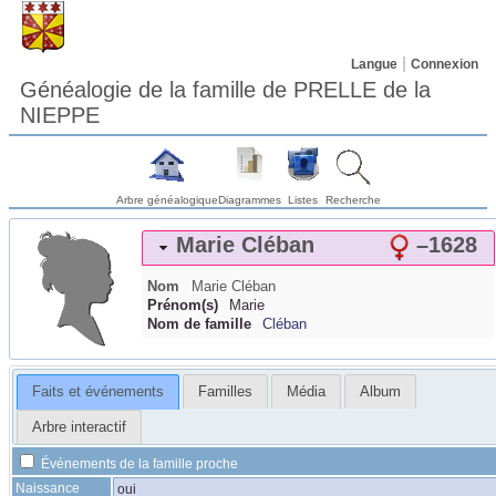
Langue
Connexion
Généalogie de la famille de PRELLE de la
NIEPPE
Arbre généalogique
Diagrammes
Listes
Recherche
Marie
Cléban
–
1628
Nom
Marie
Cléban
Prénom(s)
Marie
Nom de famille
Cléban
Faits et événements
Familles
Média
Album
Arbre interactif
Événements de la famille proche
Naissance
oui