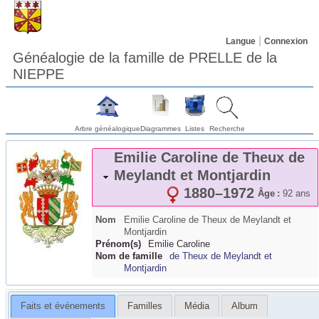
Langue
Connexion
Généalogie de la famille de PRELLE de la
NIEPPE
Arbre généalogique
Diagrammes
Listes
Recherche
Emilie Caroline
de Theux de
Meylandt et Montjardin
1880
–
1972
Âge :
92 ans
Nom
Emilie Caroline
de Theux de Meylandt et
Montjardin
Prénom(s)
Emilie Caroline
Nom de famille
de Theux de Meylandt et
Montjardin
Faits et événements
Familles
Média
Album