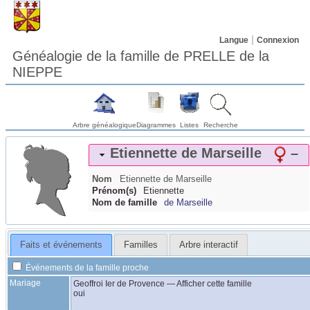
Langue
Connexion
Généalogie de la famille de PRELLE de la
NIEPPE
Arbre généalogique
Diagrammes
Listes
Recherche
Etiennette
de Marseille
–
Nom
Etiennette
de Marseille
Prénom(s)
Etiennette
Nom de famille
de Marseille
Faits et événements
Familles
Arbre interactif
Événements de la famille proche
Mariage
Geoffroi Ier
de Provence
—
Afficher cette famille
oui