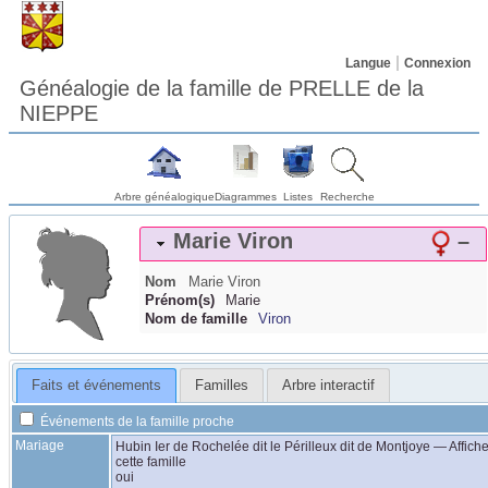
Langue
Connexion
Généalogie de la famille de PRELLE de la
NIEPPE
Arbre généalogique
Diagrammes
Listes
Recherche
Marie
Viron
–
Nom
Marie
Viron
Prénom(s)
Marie
Nom de famille
Viron
Faits et événements
Familles
Arbre interactif
Événements de la famille proche
Mariage
Hubin Ier
de Rochelée
dit le Périlleux dit de Montjoye
—
Affiche
cette famille
oui