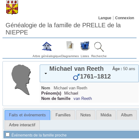
Langue
Connexion
Généalogie de la famille de PRELLE de la
NIEPPE
Arbre généalogique
Diagrammes
Listes
Recherche
Michael
van Reeth
Âge :
50 ans
1761
–
1812
Nom
Michael
van Reeth
Prénom(s)
Michael
Nom de famille
van Reeth
Faits et événements
Familles
Notes
Média
Album
Arbre interactif
Événements de la famille proche